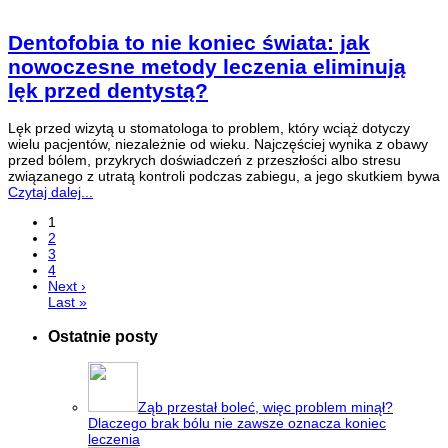
Dentofobia to nie koniec świata: jak
nowoczesne metody leczenia eliminują
lęk przed dentystą?
Lęk przed wizytą u stomatologa to problem, który wciąż dotyczy
wielu pacjentów, niezależnie od wieku. Najczęściej wynika z obawy
przed bólem, przykrych doświadczeń z przeszłości albo stresu
związanego z utratą kontroli podczas zabiegu, a jego skutkiem bywa
Czytaj dalej...
1
2
3
4
Next ›
Last »
Ostatnie posty
Ząb przestał boleć, więc problem minął?
Dlaczego brak bólu nie zawsze oznacza koniec
leczenia