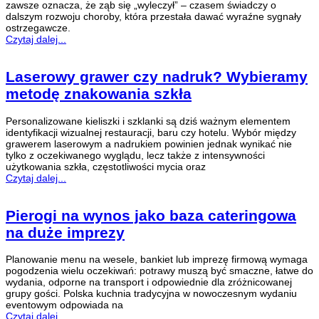
zawsze oznacza, że ząb się „wyleczył” – czasem świadczy o
dalszym rozwoju choroby, która przestała dawać wyraźne sygnały
ostrzegawcze.
Czytaj dalej...
Laserowy grawer czy nadruk? Wybieramy
metodę znakowania szkła
Personalizowane kieliszki i szklanki są dziś ważnym elementem
identyfikacji wizualnej restauracji, baru czy hotelu. Wybór między
grawerem laserowym a nadrukiem powinien jednak wynikać nie
tylko z oczekiwanego wyglądu, lecz także z intensywności
użytkowania szkła, częstotliwości mycia oraz
Czytaj dalej...
Pierogi na wynos jako baza cateringowa
na duże imprezy
Planowanie menu na wesele, bankiet lub imprezę firmową wymaga
pogodzenia wielu oczekiwań: potrawy muszą być smaczne, łatwe do
wydania, odporne na transport i odpowiednie dla zróżnicowanej
grupy gości. Polska kuchnia tradycyjna w nowoczesnym wydaniu
eventowym odpowiada na
Czytaj dalej...