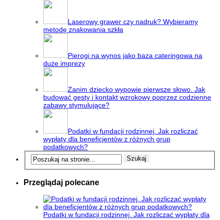
Laserowy grawer czy nadruk? Wybieramy
metodę znakowania szkła
Pierogi na wynos jako baza cateringowa na
duże imprezy
Zanim dziecko wypowie pierwsze słowo. Jak
budować gesty i kontakt wzrokowy poprzez codzienne
zabawy stymulujące?
Podatki w fundacji rodzinnej. Jak rozliczać
wypłaty dla beneficjentów z różnych grup
podatkowych?
Przeglądaj polecane
Podatki w fundacji rodzinnej. Jak rozliczać wypłaty dla