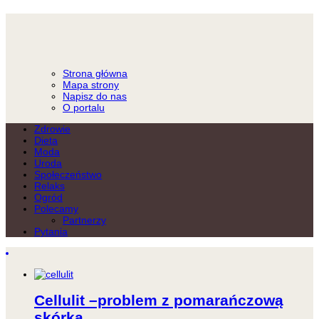
Strona główna
Mapa strony
Napisz do nas
O portalu
Zdrowie
Dieta
Moda
Uroda
Społeczeństwo
Relaks
Ogród
Polecamy
Partnerzy
Pytania
Cellulit –problem z pomarańczową
skórką