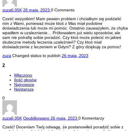
zuza
6.05K
26 maja, 2023
0
Comments
Cześć wszystkim! Mam pewien problem i chciałbym się podzielić
nim z Wami, ponieważ może ktoś z Was miał podobne
doświadczenia lub może mi pomóc. Ostatnio zauważyłem, że chyba
wpadłem w uzaleznienie… Próbowałem już wielu sposobów, ale
sam nie potrafię sobie poradzić. Czy ktoś może polecić mi jakieś
skuteczne metody leczenia uzależnień? Czy ktoś miał
doświadczenie z leczeniem w Gdyni? Z góry dziękuję za pomoc!
zuza
Changed status to publish
26 maja, 2023
2
Włączono
Ilość głosów
Najnowsze
Najstarsze
0
zuza
6.05K
Opublikowano 26 maja, 2023
0
Komentarzy
Cześć! Doceniam Twój odwagę, że postanowiłeś poradzić sobie z