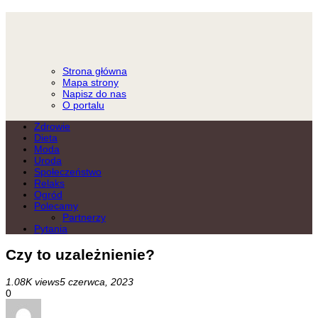
Strona główna
Mapa strony
Napisz do nas
O portalu
Zdrowie
Dieta
Moda
Uroda
Społeczeństwo
Relaks
Ogród
Polecamy
Partnerzy
Pytania
Czy to uzależnienie?
1.08K views
5 czerwca, 2023
0