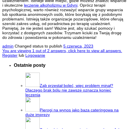
uzależnieniem. Istnieje wiele miejsc, gdzie możesz znaleźć wsparcie
i skuteczne
leczenie alkoholizmu w Gdyni
. Oprócz terapii
psychologicznej, warto również rozważyć wsparcie grupy wsparcia
lub spotkania anonimowych osób, które borykają się z podobnymi
problemami. Istnieją także organizacje pozarządowe, które oferują
szeroki zakres usług, od poradnictwa po terapię uzależnień.
Pamiętaj, że nie jesteś sam! Ważne jest, aby szukać pomocy i
korzystać z dostępnych zasobów. Trzymam kciuki za Twoją drogę
do zdrowia i powodzenia w pokonaniu uzależnienia!
admin
Changed status to publish
5 czerwca, 2023
You are viewing 1 out of 2 answers, click here to view all answers.
Register
lub
Logowanie
Ostatnie posty
Ząb przestał boleć, więc problem minął?
Dlaczego brak bólu nie zawsze oznacza koniec
leczenia
Pierogi na wynos jako baza cateringowa na
duże imprezy