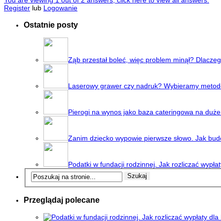
You are viewing 1 out of 2 answers, click here to view all answers.
Register
lub
Logowanie
Ostatnie posty
Ząb przestał boleć, więc problem minął? Dlaczeg
Laserowy grawer czy nadruk? Wybieramy metod
Pierogi na wynos jako baza cateringowa na duże
Zanim dziecko wypowie pierwsze słowo. Jak bud
Podatki w fundacji rodzinnej. Jak rozliczać wypł
Przeglądaj polecane