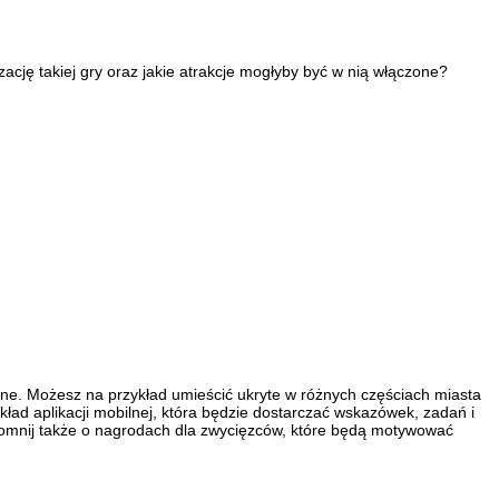
ację takiej gry oraz jakie atrakcje mogłyby być w nią włączone?
wne. Możesz na przykład umieścić ukryte w różnych częściach miasta
ad aplikacji mobilnej, która będzie dostarczać wskazówek, zadań i
apomnij także o nagrodach dla zwycięzców, które będą motywować