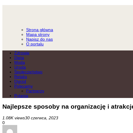
Strona główna
Mapa strony
Napisz do nas
O portalu
Zdrowie
Dieta
Moda
Uroda
Społeczeństwo
Relaks
Ogród
Polecamy
Partnerzy
Pytania
Najlepsze sposoby na organizację i atrakcj
1.08K views
30 czerwca, 2023
0