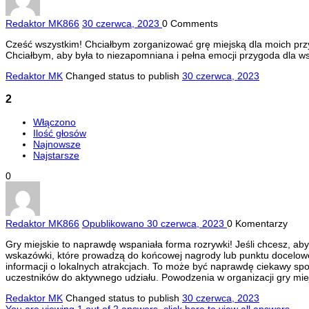
Redaktor MK
866
30 czerwca, 2023
0
Comments
Cześć wszystkim! Chciałbym zorganizować grę miejską dla moich przyja
Chciałbym, aby była to niezapomniana i pełna emocji przygoda dla w
Redaktor MK
Changed status to publish
30 czerwca, 2023
2
Włączono
Ilość głosów
Najnowsze
Najstarsze
0
Redaktor MK
866
Opublikowano 30 czerwca, 2023
0
Komentarzy
Gry miejskie to naprawdę wspaniała forma rozrywki! Jeśli chcesz, a
wskazówki, które prowadzą do końcowej nagrody lub punktu doceloweg
informacji o lokalnych atrakcjach. To może być naprawdę ciekawy sp
uczestników do aktywnego udziału. Powodzenia w organizacji gry miej
Redaktor MK
Changed status to publish
30 czerwca, 2023