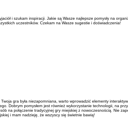
ciół i szukam inspiracji. Jakie są Wasze najlepsze pomysły na organiz
szystkich uczestników. Czekam na Wasze sugestie i doświadczenia!
by Twoja gra była niezapomniana, warto wprowadzić elementy interakty
o. Dobrym pomysłem jest również wykorzystanie technologii, na przykł
osób na połączenie tradycyjnej gry miejskiej z nowoczesnością. Nie z
skiej i mam nadzieję, że wszyscy się świetnie bawią!