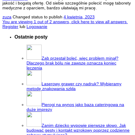
jakość i bogatą ofertę. Od siebie szczególnie polecić mogę taborety
medyczne z oparciem, bardzo ułatwiają mi pracę.
zuza
Changed status to publish
4 kwietnia, 2023
You are viewing 1 out of 2 answers, click here to view all answers.
Register
lub
Logowanie
Ostatnie posty
Ząb przestał boleć, więc problem minął?
Dlaczego brak bólu nie zawsze oznacza koniec
leczenia
Laserowy grawer czy nadruk? Wybieramy
metodę znakowania szkła
Pierogi na wynos jako baza cateringowa na
duże imprezy
Zanim dziecko wypowie pierwsze słowo. Jak
budować gesty i kontakt wzrokowy poprzez codzienne