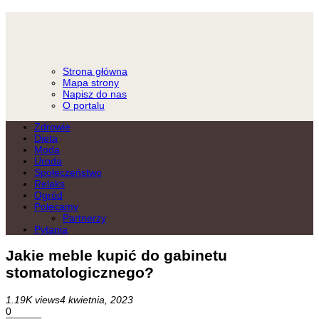
Strona główna
Mapa strony
Napisz do nas
O portalu
Zdrowie
Dieta
Moda
Uroda
Społeczeństwo
Relaks
Ogród
Polecamy
Partnerzy
Pytania
Jakie meble kupić do gabinetu
stomatologicznego?
1.19K views
4 kwietnia, 2023
0