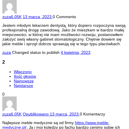
zuza
6.05K
13 marca, 2023
0
Comments
Jestem młodym lekarzem dentystą, który dopiero rozpoczyna swoją
profesjonalną drogę zawodową. Jako że mieszkam w bardzo małej
miejscowości, w której nie mam możliwości rozwoju, postanowiłem
założyć swój własny gabinet stomatologiczny. Chętnie dowiem się
jakie meble i sprzęt dobrze sprawują się w tego typu placówkach.
zuza
Changed status to publish
4 kwietnia, 2023
2
Włączono
Ilość głosów
Najnowsze
Najstarsze
0
zuza
6.05K
Opublikowano 13 marca, 2023
0
Komentarzy
Najlepsze meble medyczne są od firmy
https://www.meble-
medyczne.pl/
. Ja i moi koledzy po fachu bardzo cenimy sobie ich