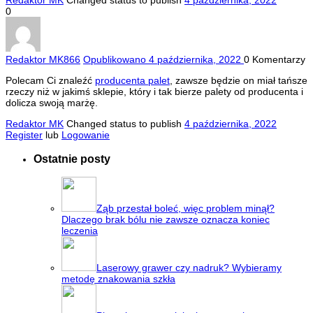
Redaktor MK
Changed status to publish
4 października, 2022
0
Redaktor MK
866
Opublikowano 4 października, 2022
0
Komentarzy
Polecam Ci znaleźć
producenta palet
, zawsze będzie on miał tańsze
rzeczy niż w jakimś sklepie, który i tak bierze palety od producenta i
dolicza swoją marżę.
Redaktor MK
Changed status to publish
4 października, 2022
Register
lub
Logowanie
Ostatnie posty
Ząb przestał boleć, więc problem minął?
Dlaczego brak bólu nie zawsze oznacza koniec
leczenia
Laserowy grawer czy nadruk? Wybieramy
metodę znakowania szkła