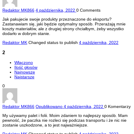
Redaktor MK
866
4 października, 2022
0
Comments
Jak pakujecie swoje produkty przeznaczone do eksportu?
Zastanawiam się, jaki będzie optymalny sposób. Przerażają mnie
koszty materiałów, ale z drugiej strony chciałbym, żeby wszystko
dodarło w dobrym stanie.
Redaktor MK
Changed status to publish
4 października, 2022
2
Włączono
Ilość głosów
Najnowsze
Najstarsze
0
Redaktor MK
866
Opublikowano 4 października, 2022
0
Komentarzy
My używamy palet i folii. Moim zdaniem to najlepszy sposób. Mam
pewność, że paczka nie rozleci się podczas transportu i że nic nie
zostanie uszkodzone, a to jest najważniejsze.