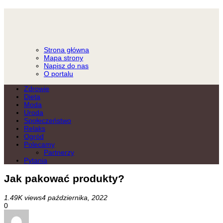
Strona główna
Mapa strony
Napisz do nas
O portalu
Zdrowie
Dieta
Moda
Uroda
Społeczeństwo
Relaks
Ogród
Polecamy
Partnerzy
Pytania
Jak pakować produkty?
1.49K views
4 października, 2022
0