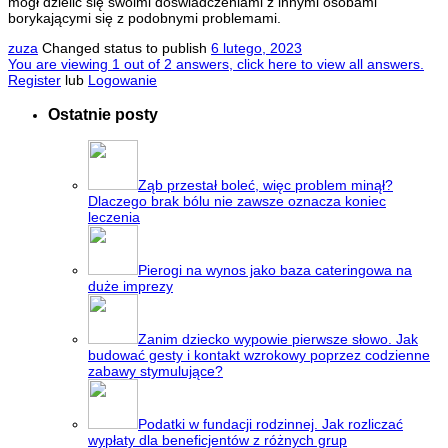
mógł dzielić się swoimi doświadczeniami z innymi osobami
borykającymi się z podobnymi problemami.
zuza
Changed status to publish
6 lutego, 2023
You are viewing 1 out of 2 answers, click here to view all answers.
Register
lub
Logowanie
Ostatnie posty
Ząb przestał boleć, więc problem minął?
Dlaczego brak bólu nie zawsze oznacza koniec
leczenia
Pierogi na wynos jako baza cateringowa na
duże imprezy
Zanim dziecko wypowie pierwsze słowo. Jak
budować gesty i kontakt wzrokowy poprzez codzienne
zabawy stymulujące?
Podatki w fundacji rodzinnej. Jak rozliczać
wypłaty dla beneficjentów z różnych grup