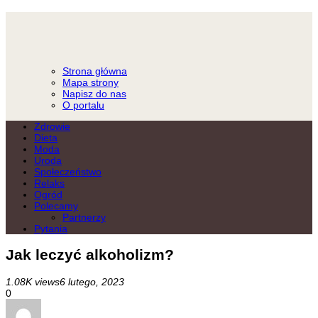
Strona główna
Mapa strony
Napisz do nas
O portalu
Zdrowie
Dieta
Moda
Uroda
Społeczeństwo
Relaks
Ogród
Polecamy
Partnerzy
Pytania
Jak leczyć alkoholizm?
1.08K views
6 lutego, 2023
0