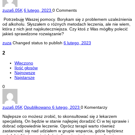
zuza
6.05K
6 lutego, 2023
0
Comments
Potrzebuję Waszej pomocy. Borykam się z problemem uzależnienia
od alkoholu. Słyszałem o różnych metodach leczenia, ale nie wiem,
która z nich jest najskuteczniejsza. Czy ktoś z Was mógłby polecić
jakieś sprawdzone rozwiązanie?
zuza
Changed status to publish
6 lutego, 2023
2
Włączono
Ilość głosów
Najnowsze
Najstarsze
0
zuza
6.05K
Opublikowano 6 lutego, 2023
0
Komentarzy
Najlepsze co możesz zrobić, to skonsultować się z lekarzem
specjalistą. On będzie w stanie najlepiej doradzić Ci w tej sprawie i
dobrać odpowiednie leczenie. Oprócz terapii warto również
zastanowić się nad udziałem w grupie wsparcia, gdzie będziesz