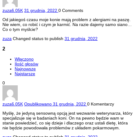
zuza
6.05K
31 grudnia, 2022
0
Comments
Od jakiegoś czasu moje konie mają problem z alergiami na paszę.
Nie wiem, co robić i czym je karmić. Na razie dajemy samo siano…
Co o tym myślcie?
zuza
Changed status to publish
31 grudnia, 2022
2
Włączono
Ilość głosów
Najnowsze
Najstarsze
0
zuza
6.05K
Opublikowano 31 grudnia, 2022
0
Komentarzy
Myślę, że jedyną sensowną opcją jest wezwanie weterynarza, który
specjalizuje się w badaniach koni. On na pewno będzie wam w
stanie powiedzieć, co się dzieje i dlaczego oraz ustali dietę, która
nie będzie powodowała problemów z układem pokarmowym.