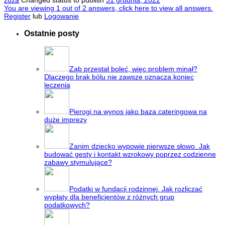
zuza
Changed status to publish
31 grudnia, 2022
You are viewing 1 out of 2 answers, click here to view all answers.
Register
lub
Logowanie
Ostatnie posty
Ząb przestał boleć, więc problem minął?
Dlaczego brak bólu nie zawsze oznacza koniec
leczenia
Pierogi na wynos jako baza cateringowa na
duże imprezy
Zanim dziecko wypowie pierwsze słowo. Jak
budować gesty i kontakt wzrokowy poprzez codzienne
zabawy stymulujące?
Podatki w fundacji rodzinnej. Jak rozliczać
wypłaty dla beneficjentów z różnych grup
podatkowych?