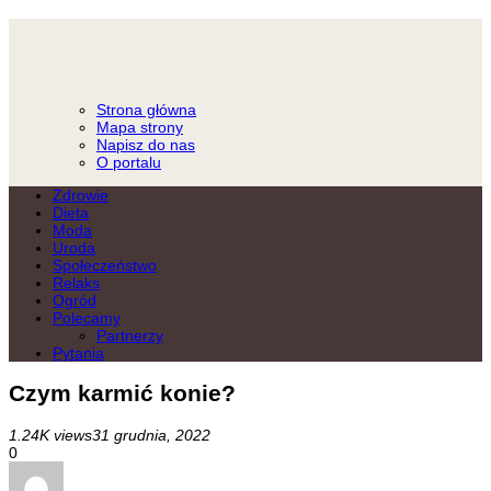
Strona główna
Mapa strony
Napisz do nas
O portalu
Zdrowie
Dieta
Moda
Uroda
Społeczeństwo
Relaks
Ogród
Polecamy
Partnerzy
Pytania
Czym karmić konie?
1.24K views
31 grudnia, 2022
0