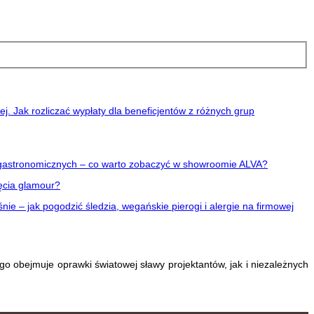
ej. Jak rozliczać wypłaty dla beneficjentów z różnych grup
i gastronomicznych – co warto zobaczyć w showroomie ALVA?
ęcia glamour?
nie – jak pogodzić śledzia, wegańskie pierogi i alergie na firmowej
go obejmuje oprawki światowej sławy projektantów, jak i niezależnych