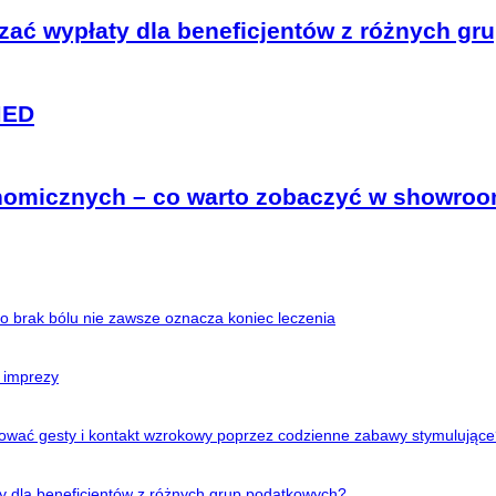
iczać wypłaty dla beneficjentów z różnych g
MED
onomicznych – co warto zobaczyć w showro
o brak bólu nie zawsze oznacza koniec leczenia
 imprezy
ować gesty i kontakt wzrokowy poprzez codzienne zabawy stymulując
aty dla beneficjentów z różnych grup podatkowych?