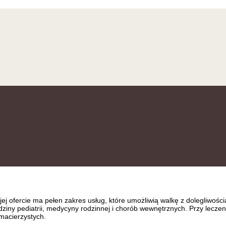
fercie ma pełen zakres usług, które umożliwią walkę z dolegliwościam
ziedziny pediatrii, medycyny rodzinnej i chorób wewnętrznych. Przy le
macierzystych.