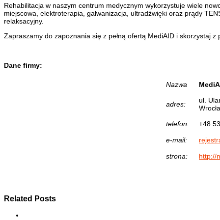
Rehabilitacja w naszym centrum medycznym wykorzystuje wiele nowoc
miejscowa, elektroterapia, galwanizacja, ultradźwięki oraz prądy TENS
relaksacyjny.
Zapraszamy do zapoznania się z pełną ofertą MediAID i skorzystaj 
Dane firmy:
Nazwa
MediA
ul. Ul
adres:
Wrocł
telefon:
+48 53
e-mail:
rejest
strona:
http://
Related Posts