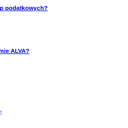
rup podatkowych?
omie ALVA?
e?