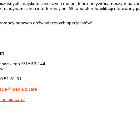
zesnych i najskuteczniejszych metod, które przywrócą naszym pacjent
, diadynamiczne i interferencyjne. W ramach rehabilitacji oferowany jes
z pomocy naszych doświadczonych specjalistów!
ID
anowskiego 9/1A 53-144
aw
0 51 51 51
racja@mediaid.care
mediaid.care/