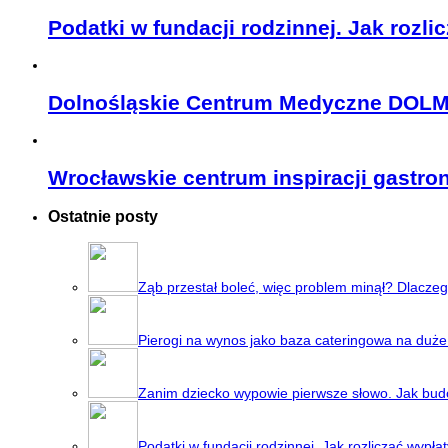
Podatki w fundacji rodzinnej. Jak rozl
Dolnośląskie Centrum Medyczne DOL
Wrocławskie centrum inspiracji gastr
Ostatnie posty
Ząb przestał boleć, więc problem minął? Dlaczeg
Pierogi na wynos jako baza cateringowa na duże
Zanim dziecko wypowie pierwsze słowo. Jak bud
Podatki w fundacji rodzinnej. Jak rozliczać wypł