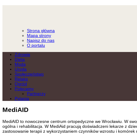
Strona główna
Mapa strony
Napisz do nas
O portalu
Zdrowie
Dieta
Moda
Uroda
Społeczeństwo
Relaks
Ogród
Polecamy
Partnerzy
Pytania
MediAID
MediAID to nowoczesne centrum ortopedyczne we Wrocławiu. W swojej o
ogólna i rehabilitacja. W MediAid pracują doświadczeni lekarze z d
zastosowanie terapii z wykorzystaniem czynników wzrostu i komórek 