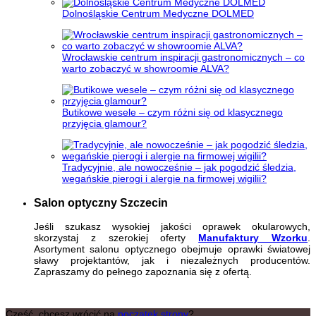
Dolnośląskie Centrum Medyczne DOLMED
Wrocławskie centrum inspiracji gastronomicznych – co
warto zobaczyć w showroomie ALVA?
Butikowe wesele – czym różni się od klasycznego
przyjęcia glamour?
Tradycyjnie, ale nowocześnie – jak pogodzić śledzia,
wegańskie pierogi i alergie na firmowej wigilii?
Salon optyczny Szczecin
Jeśli szukasz wysokiej jakości oprawek okularowych,
skorzystaj z szerokiej oferty
Manufaktury Wzorku
.
Asortyment salonu optycznego obejmuje oprawki światowej
sławy projektantów, jak i niezależnych producentów.
Zapraszamy do pełnego zapoznania się z ofertą.
Cześć, chcesz wrócić na
początek strony
?