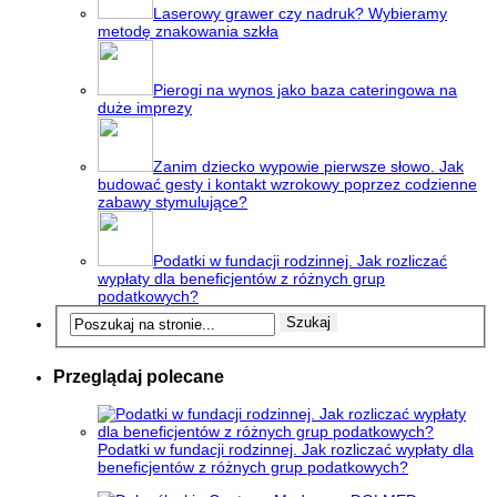
Laserowy grawer czy nadruk? Wybieramy
metodę znakowania szkła
Pierogi na wynos jako baza cateringowa na
duże imprezy
Zanim dziecko wypowie pierwsze słowo. Jak
budować gesty i kontakt wzrokowy poprzez codzienne
zabawy stymulujące?
Podatki w fundacji rodzinnej. Jak rozliczać
wypłaty dla beneficjentów z różnych grup
podatkowych?
Przeglądaj polecane
Podatki w fundacji rodzinnej. Jak rozliczać wypłaty dla
beneficjentów z różnych grup podatkowych?