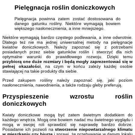
Pielęgnacja roślin doniczkowych
Pielęgnacja powinna zatem zostać dostosowana do
danego gatunku rośliny. Niektóre wymagają bowiem
większego nasłonecznienia, a inne mniejszego.
Niektóre wymagają bardzo częstego podlewania, a inne odwrotnie.
Dlatego też nie ma jednej uniwersalnej metody na pielęgnacje
kwiatów doniczkowych. Należy zapoznać się z potrzebami
posiadanych przez siebie gatunków roślin i stworzyć dla nich
optymalne warunki do prawidłowego rozwoju. Dzięki temu
przybiorą one duże rozmiary i będą mogły zaprezentować się w
pełnej okazałości
, na czym w końcu zależy każdej osobie
stawiającej na takie produkty dla siebie.
Przed zakupem rośliny należy zapoznać się, jaki poziom
nasłonecznienia, nawodnienia, a także rodzaju gleby preferują.
Przyspieszenie wzrostu roślin
doniczkowych
Kwiaty doniczkowe mogą być zatem świetnym dodatkiem do
każdego wnętrza. Mogą one bowiem nadać mu świetnego wyglądu i
mogą w swojej roli sprawdzić się naprawdę bardzo dobrze.
Posiadanie ich pozwoli na
stworzenie niepowtarzalnego klimatu
w mieszkaniu czy biurze
i sprawi, że przebywanie w danym lokalu