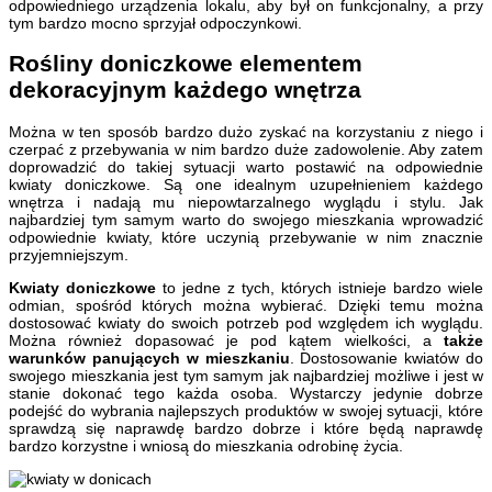
odpowiedniego urządzenia lokalu, aby był on funkcjonalny, a przy
tym bardzo mocno sprzyjał odpoczynkowi.
Rośliny doniczkowe elementem
dekoracyjnym każdego wnętrza
Można w ten sposób bardzo dużo zyskać na korzystaniu z niego i
czerpać z przebywania w nim bardzo duże zadowolenie. Aby zatem
doprowadzić do takiej sytuacji warto postawić na odpowiednie
kwiaty doniczkowe. Są one idealnym uzupełnieniem każdego
wnętrza i nadają mu niepowtarzalnego wyglądu i stylu. Jak
najbardziej tym samym warto do swojego mieszkania wprowadzić
odpowiednie kwiaty, które uczynią przebywanie w nim znacznie
przyjemniejszym.
Kwiaty doniczkowe
to jedne z tych, których istnieje bardzo wiele
odmian, spośród których można wybierać. Dzięki temu można
dostosować kwiaty do swoich potrzeb pod względem ich wyglądu.
Można również dopasować je pod kątem wielkości, a
także
warunków panujących w mieszkaniu
. Dostosowanie kwiatów do
swojego mieszkania jest tym samym jak najbardziej możliwe i jest w
stanie dokonać tego każda osoba. Wystarczy jedynie dobrze
podejść do wybrania najlepszych produktów w swojej sytuacji, które
sprawdzą się naprawdę bardzo dobrze i które będą naprawdę
bardzo korzystne i wniosą do mieszkania odrobinę życia.