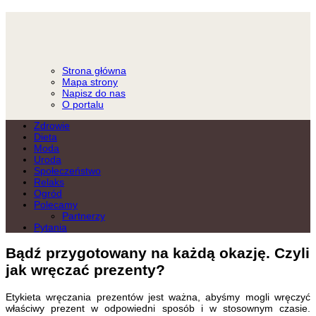
Strona główna
Mapa strony
Napisz do nas
O portalu
Zdrowie
Dieta
Moda
Uroda
Społeczeństwo
Relaks
Ogród
Polecamy
Partnerzy
Pytania
Bądź przygotowany na każdą okazję. Czyli
jak wręczać prezenty?
Etykieta wręczania prezentów jest ważna, abyśmy mogli wręczyć
właściwy prezent w odpowiedni sposób i w stosownym czasie.