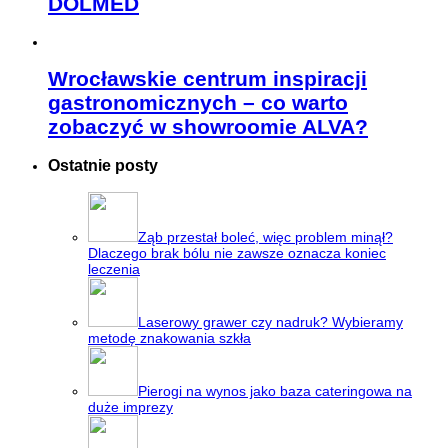
DOLMED
Wrocławskie centrum inspiracji
gastronomicznych – co warto
zobaczyć w showroomie ALVA?
Ostatnie posty
Ząb przestał boleć, więc problem minął?
Dlaczego brak bólu nie zawsze oznacza koniec
leczenia
Laserowy grawer czy nadruk? Wybieramy
metodę znakowania szkła
Pierogi na wynos jako baza cateringowa na
duże imprezy