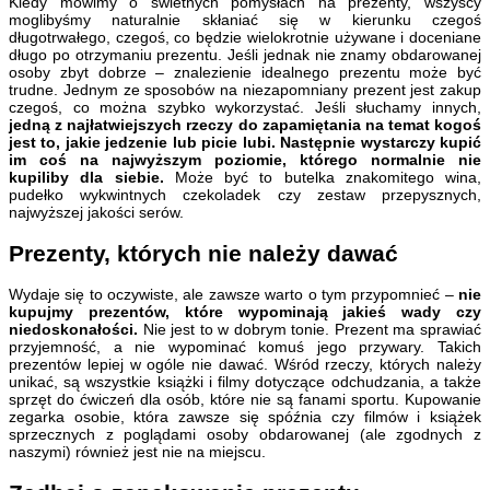
Kiedy mówimy o świetnych pomysłach na prezenty, wszyscy
moglibyśmy naturalnie skłaniać się w kierunku czegoś
długotrwałego, czegoś, co będzie wielokrotnie używane i doceniane
długo po otrzymaniu prezentu. Jeśli jednak nie znamy obdarowanej
osoby zbyt dobrze – znalezienie idealnego prezentu może być
trudne. Jednym ze sposobów na niezapomniany prezent jest zakup
czegoś, co można szybko wykorzystać. Jeśli słuchamy innych,
jedną z najłatwiejszych rzeczy do zapamiętania na temat kogoś
jest to, jakie jedzenie lub picie lubi. Następnie wystarczy kupić
im coś na najwyższym poziomie, którego normalnie nie
kupiliby dla siebie.
Może być to butelka znakomitego wina,
pudełko wykwintnych czekoladek czy zestaw przepysznych,
najwyższej jakości serów.
Prezenty, których nie należy dawać
Wydaje się to oczywiste, ale zawsze warto o tym przypomnieć –
nie
kupujmy prezentów, które wypominają jakieś wady czy
niedoskonałości.
Nie jest to w dobrym tonie. Prezent ma sprawiać
przyjemność, a nie wypominać komuś jego przywary. Takich
prezentów lepiej w ogóle nie dawać. Wśród rzeczy, których należy
unikać, są wszystkie książki i filmy dotyczące odchudzania, a także
sprzęt do ćwiczeń dla osób, które nie są fanami sportu. Kupowanie
zegarka osobie, która zawsze się spóźnia czy filmów i książek
sprzecznych z poglądami osoby obdarowanej (ale zgodnych z
naszymi) również jest nie na miejscu.