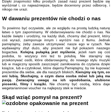
Dzięki znajomości kilku prostych zasad nasz prezent będzie się
wyróżniał i, co najważniejsze, będzie doceniony przez odbiorcę, i
nikogo nie urazi.
W dawaniu prezentów nie chodzi o nas
To powinno być oczywiste, ale ze względu na prostą ludzką naturę
łatwo o tym zapominamy. W obdarowywaniu nie chodzi o nas. Na
każde święto i urodziny, na każdy ślub, chcemy dać prezent, który
coś wyrazi, zaimponuje innym i wyróżni nas z tłumu. Jednak
pamiętajmy, żeby zawsze utrzymywać nasze ego w ryzach. Nie
wydawajmy zbyt dużo, aby prezent nie był pokazem naszego
bogactwa.
Kolejną pułapką jest myślenie
, jeżeli nam się coś
podoba, to wszyscy inni też to polubią. Nie starajmy się
przekonywać osób, które obdarowujemy, do nowego stylu muzyki
lub w magiczny sposób zaszczepić zamiłowania do czytania dzięki
książce, lub e-czytnikowi, które dajemy.Pamiętajmy, by nie kupować
prezentów dla siebie, ale dla naszych bliskich
. Kierujmy się tym, co
oni lubią. Słuchajmy, o czym dana osoba mówi lub jaką ma
pasję. Zwracajmy uwagę na ich upodobania, ulubione
piosenki, filmy i książki.
Nie chcemy być osobą, która daje
wegetarianinowi voucher na najlepszy stek w mieście.
Skąd wziąć pomysł na prezent?