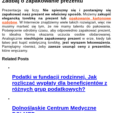
Zadbaj o zapakowanie prezentu
Prezentacja się liczy.
Nie spieszmy się i postarajmy się
zapakować nasz prezent we właściwy sposób.
Możemy
zakupić
elegancką torebkę na prezent lub
opakowanie kartonowe
ozdobne
. W Internecie znajdziemy wiele takich rozwiązań, więc nie
musimy martwić się tym, że nie mamy talentu do pakowania.
Poświęcenie odrobiny czasu, aby odpowiednio zapakować prezent,
to idealna forma okazania uczucia osobie obdarowanej.
Analogicznie
niechlujnie zapakowany prezent
w erze, kiedy tak
łatwo jest kupić estetyczną torebkę,
jest wyrazem lekceważenia
.
Pamiętajmy również, żeby
zawsze usunąć ceny z prezentów
,
które wręczamy.
Related Posts
Podatki w fundacji rodzinnej. Jak
rozliczać wypłaty dla beneficjentów z
różnych grup podatkowych?
Dolnośląskie Centrum Medyczne