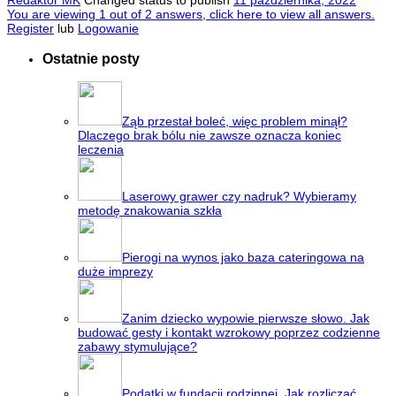
Redaktor MK
Changed status to publish
11 października, 2022
You are viewing 1 out of 2 answers, click here to view all answers.
Register
lub
Logowanie
Ostatnie posty
Ząb przestał boleć, więc problem minął?
Dlaczego brak bólu nie zawsze oznacza koniec
leczenia
Laserowy grawer czy nadruk? Wybieramy
metodę znakowania szkła
Pierogi na wynos jako baza cateringowa na
duże imprezy
Zanim dziecko wypowie pierwsze słowo. Jak
budować gesty i kontakt wzrokowy poprzez codzienne
zabawy stymulujące?
Podatki w fundacji rodzinnej. Jak rozliczać