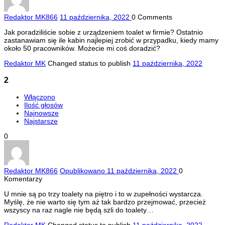
Redaktor MK
866
11 października, 2022
0
Comments
Jak poradziliście sobie z urządzeniem toalet w firmie? Ostatnio
zastanawiam się ile kabin najlepiej zrobić w przypadku, kiedy mamy
około 50 pracowników. Możecie mi coś doradzić?
Redaktor MK
Changed status to publish
11 października, 2022
2
Włączono
Ilość głosów
Najnowsze
Najstarsze
0
Redaktor MK
866
Opublikowano 11 października, 2022
0
Komentarzy
U mnie są po trzy toalety na piętro i to w zupełności wystarcza.
Myślę, że nie warto się tym aż tak bardzo przejmować, przecież
wszyscy na raz nagle nie będą szli do toalety…