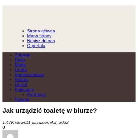
Strona główna
Mapa strony
Napisz do nas
O portalu
Zdrowie
Dieta
Moda
Uroda
Społeczeństwo
Relaks
Ogród
Polecamy
Partnerzy
Pytania
Jak urządzić toaletę w biurze?
1.47K views
11 października, 2022
0